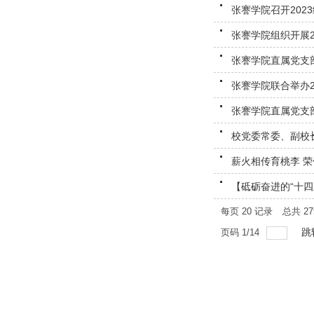
张謇学院召开202
张謇学院组织开展
张謇学院直属党支部
张謇学院联合举办2
张謇学院直属党支部开
校党委常委、副校
薪火相传育桃李 
【砥砺奋进的“十四
每页
20
记录
总共
27
跳
页码
1
/
14