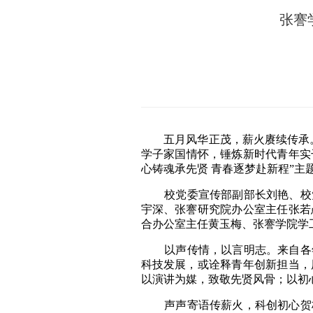
张謇
五月风华正茂，薪火赓续传承。在
学子家国情怀，锤炼新时代青年实
心铸魂承先贤 青春逐梦赴新程”主
校党委宣传部副部长刘艳、校党
宇深、张謇研究院办公室主任张若
合办公室主任黄玉梅、张謇学院学
以声传情，以言明志。来自各年
科技发展，或诠释青年创新担当，
以演讲为媒，致敬先贤风骨；以初
声声寄语传薪火，科创初心贺校