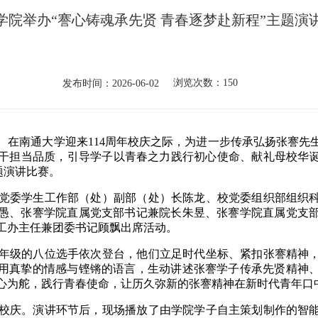
学院举办“謇心铸魂承先贤 青春逐梦赴新程”主题演
浏览次数：
150
发布时间：2026-06-02
南通大学迎来114周年校庆之际，
为进一步传承弘扬张謇先
干担当品质，引导学子以青春之力践行初心使命、献礼母校华诞，
题演讲比赛。
委学生工作部（处）副部（处）长陈龙、校党委组织部组织科
愚、张謇学院直属党支部书记兼院长朱昱、张謇学院直属党支
工办主任兼团委书记顾飘出席活动。
级的八位选手依次登台，他们立足时代坐标、紧扣张謇精神，
用真挚的情感与铿锵的语言，生动讲述张謇学子传承先贤精神
心为舵，践行青春使命，让历久弥新的张謇精神在新时代青年口
庆。演讲环节后，现场播放了由学院学子自主策划制作的智能