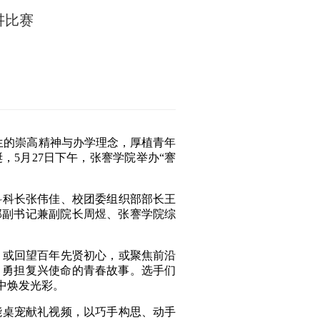
讲比赛
生的崇高精神与办学理念
，厚植青年
5月27日下午，张謇学院举办“謇
科长张伟佳、校团委组织部部长王
部副书记兼副院长周煜、张謇学院综
或回望百年先贤初心，或聚焦前沿
、勇担复兴使命的青春故事。选手们
中焕发光彩。
桌宠献礼视频，以巧手构思、动手