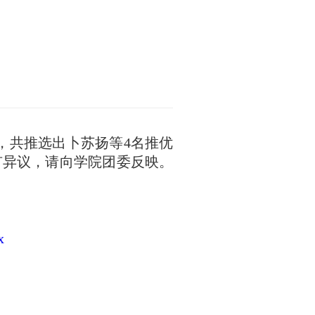
，共推选出卜苏扬等
4名推优
如有异议，请向学院团委反映。
x